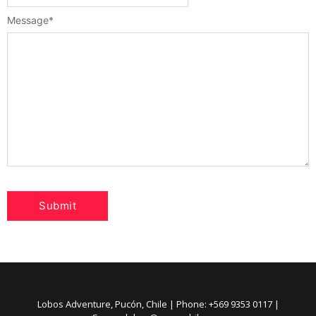
Message
*
Lobos Adventure, Pucón, Chile | Phone: +569 9353 0117 |