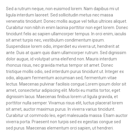
Sed a rutrum neque, non euismod lorem. Nam dapibus mi ut
ligula interdum laoreet. Sed sollicitudin metus nec massa
venenatis tincidunt. Donec mollis augue vel tellus ultrices aliquet.
Curabitur non nibh in enim lacinia porttitor non eget lorem. Donec
tincidunt felis ac sapien ullamcorper tempus. In orci enim, iaculis
sit amet turpis nec, vestibulum condimentum ipsum.
Suspendisse lorem odio, imperdiet eu viverra ut, hendrerit at
ante. Duis at quam quis diam ullamcorper rutrum. Sed dignissim
dolor augue, id volutpat urna eleifend non. Mauris interdum
rhoncus risus, nec gravida metus tempor sit amet. Donec
tristique mollis odio, sed interdum purus tincidunt ut. Integer ex
odio, aliquam fermentum accumsan sed, fermentum vitae
lectus. Maecenas pulvinar facilisis congue.Lorem ipsum dolor sit
amet, consectetur adipiscing elit. Morbi eu mattis tortor, eget
dignissim lacus. Maecenas finibus lorem ut ligula gravida, et
porttitor nulla semper. Vivamus risus elit, luctus placerat lorem
sit amet, auctor maximus purus. In viverra varius tincidunt.
Curabitur ut commodo leo, eget malesuada massa. Etiam auctor
viverra porta. Praesent non turpis sed ex egestas congue sed
sed purus. Maecenas elementum orci sapien, ut hendreri.